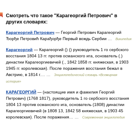
Смотреть что такое "Карагеоргий Петрович" в
других словарях:
Карагеоргий Петрович
— Георгий Петрович Карагеоргий
Ђорђе Петровић Карађорђе Первый вождь Сербии …
Википедия
Карагеоргий
— Карагеоргий () () руководитель 1 го сербского
восстания 1804 13 гг. против османского ига, основатель (.)
династии Карагеоргиевичей (., 1842 1858 гг. княжеская, в 1903
1945 гг. королевская). После поражения восстания бежал в
Австрию, в 1814 г.… …
Энциклопедический словарь «Всемирная
история»
КАРАГЕОРГИЙ
— (настоящие имя и фамилия Георгий
Петрович) (1768 1817), руководитель 1 го сербского восстания
1804 13 против османского ига, основатель (1808) династии
Карагеоргиевичей (в 1808 13, 1842 58 княжеская, в 1903 45
королевская). После поражения… …
Современная энциклопедия