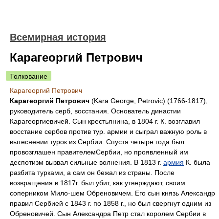
Всемирная история
Карагеоргий Петрович
Толкование
Карагеоргий Петрович
Карагеоргий Петрович
(Kara George, Petrovic) (1766-1817),
руководитель серб, восстания. Основатель династии
Карагеоргиевичей. Сын крестьянина, в 1804 г. К. возглавил
восстание сербов против тур. армии и сыграл важную роль в
вытеснении турок из Сербии. Спустя четыре года был
провозглашен правителемСербии, но проявленный им
деспотизм вызвал сильные волнения. В 1813 г.
армия
К. была
разбита турками, а сам он бежал из страны. После
возвращения в 1817г. был убит, как утверждают, своим
соперником Мило-шем Обреновичем. Его сын князь Александр
правил Сербией с 1843 г. по 1858 г., но был свергнут одним из
Обреновичей. Сын Александра Петр стал королем Сербии в