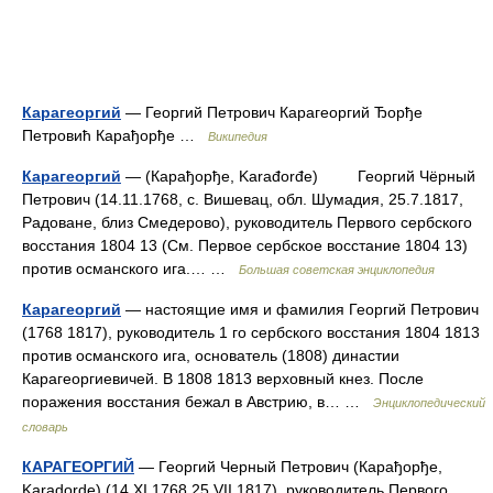
Карагеоргий
— Георгий Петрович Карагеоргий Ђорђе
Петровић Карађорђе …
Википедия
Карагеоргий
— (Карађорђе, Karađorđe) Георгий Чёрный
Петрович (14.11.1768, с. Вишевац, обл. Шумадия, 25.7.1817,
Радоване, близ Смедерово), руководитель Первого сербского
восстания 1804 13 (См. Первое сербское восстание 1804 13)
против османского ига.… …
Большая советская энциклопедия
Карагеоргий
— настоящие имя и фамилия Георгий Петрович
(1768 1817), руководитель 1 го сербского восстания 1804 1813
против османского ига, основатель (1808) династии
Карагеоргиевичей. В 1808 1813 верховный кнез. После
поражения восстания бежал в Австрию, в… …
Энциклопедический
словарь
КАРАГЕОРГИЙ
— Георгий Черный Петрович (Карађорђе,
Karadorde) (14.XI.1768 25.VII.1817), руководитель Первого