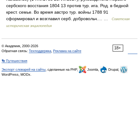
сербского восстания 1804 13 против тур. ига. Род. в бедной
крест. семье. Во время австро тур. войны 1788 91
сформировал и возглавил серб. добровольч.… …
Советская
историческая энциклопедия
© Академик, 2000-2026
18+
Обратная связь:
Техподдержка
,
Реклама на сайте
👣 Путешествия
Экспорт словарей на сайты
, сделанные на PHP,
Joomla,
Drupal,
WordPress, MODx.