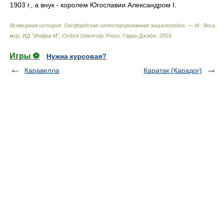
1903 г., а внук - королем Югославии Александром I.
Всемирная история. Оксфордская иллюстрированная энциклопедия. — М.: Весь
мир, ИД "Инфра-М", Oxford University Press
.
Гарри Джадж
.
2003
.
Игры ⚽
Нужна курсовая?
Каравелла
Каратак (Карадог)